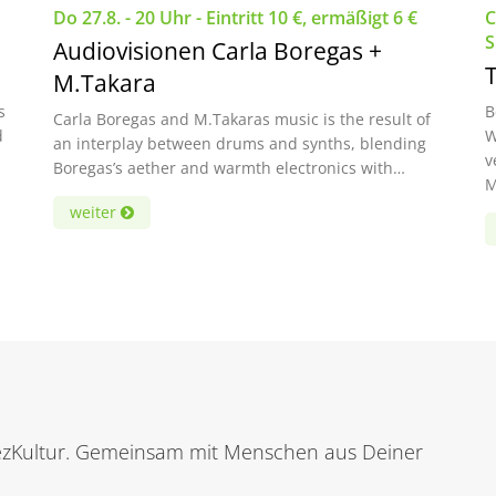
Do 27.8. - 20 Uhr - Eintritt 10 €, ermäßigt 6 €
C
S
Audiovisionen Carla Boregas +
T
M.Takara
s
B
Carla Boregas and M.Takaras music is the result of
d
W
an interplay between drums and synths, blending
v
Boregas’s aether and warmth electronics with…
M
weiter
KiezKultur. Gemeinsam mit Menschen aus Deiner