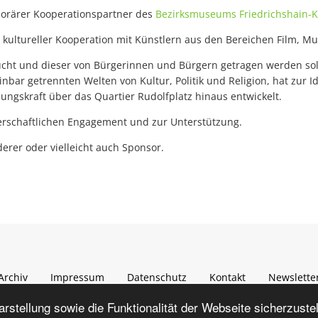
mporärer Kooperationspartner des
Bezirksmuseums Friedrichshain-
n kultureller Kooperation mit Künstlern aus den Bereichen Film, Mu
ucht und dieser von Bürgerinnen und Bürgern getragen werden soll
nbar getrennten Welten von Kultur, Politik und Religion, hat zur I
gskraft über das Quartier Rudolfplatz hinaus entwickelt.
gerschaftlichen Engagement und zur Unterstützung.
erer oder vielleicht auch Sponsor.
Archiv
Impressum
Datenschutz
Kontakt
Newslette
© 2020-2025 Kulturraum Zwinglikirche - Alle Rechte vorbehalten.
stellung sowie die Funktionalität der Webseite sicherzuste