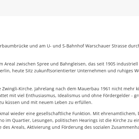
erbaumbrücke und am U- und S-Bahnhof Warschauer Strasse durch d
em Areal zwischen Spree und Bahngleisen, das seit 1905 industrie
 Berlin, heute Sitz zukunftsorientierter Unternehmen und ruhiges
ie Zwingli-Kirche. Jahrelang nach dem Mauerbau 1961 nicht mehr kir
attet mit viel Enthusiasmus, Idealismus und ohne Fördergelder - 
 zu küssen und mit neuem Leben zu erfüllen.
kmal wieder eine gesellschaftliche Funktion. Mit ehrenamtlichem,
ino im Quartier, Lesungen, politischen Hearings ist die Kirche zu 
 des Areals, Aktivierung und Förderung des sozialen Zusammenhalt