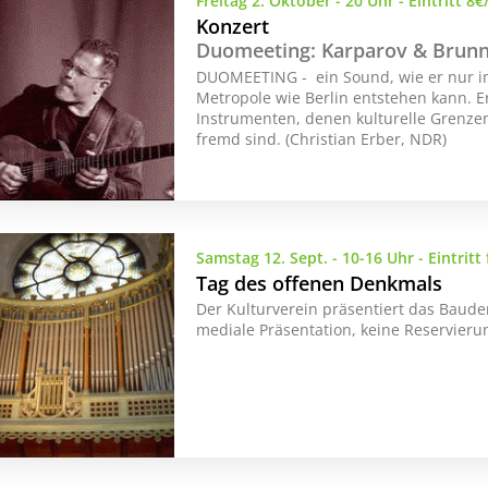
Freitag 2. Oktober - 20 Uhr - Eintritt 8€
Konzert
Duomeeting: Karparov & Brunn
DUOMEETING - ein Sound, wie er nur im 
Metropole wie Berlin entstehen kann. Er
Instrumenten, denen kulturelle Grenze
fremd sind. (Christian Erber, NDR)
Samstag 12. Sept. - 10-16 Uhr - Eintritt 
Tag des offenen Denkmals
Der Kulturverein präsentiert das Baud
mediale Präsentation, keine Reservieru