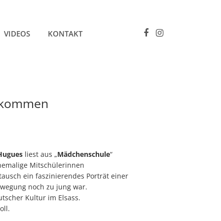
VIDEOS
KONTAKT
wllkommen
 Hugues
liest aus „
Mädchenschule
“
 ehemalige Mitschülerinnen
usch ein faszinierendes Porträt einer
Bewegung noch zu jung war.
tscher Kultur im Elsass.
oll.